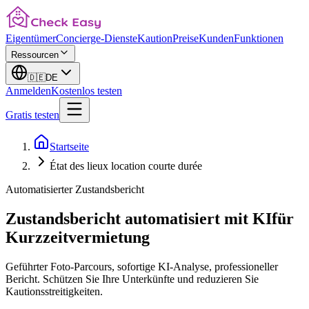
Eigentümer
Concierge-Dienste
Kaution
Preise
Kunden
Funktionen
Ressourcen
🇩🇪
DE
Anmelden
Kostenlos testen
Gratis testen
Startseite
État des lieux location courte durée
Automatisierter Zustandsbericht
Zustandsbericht
automatisiert mit KI
für
Kurzzeitvermietung
Geführter Foto-Parcours, sofortige KI-Analyse, professioneller
Bericht. Schützen Sie Ihre Unterkünfte und reduzieren Sie
Kautionsstreitigkeiten.