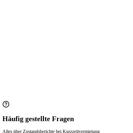
Nachweise für Streitfälle
Zeitgestempelte Fotos, die von Airbnb, Booking und
Versicherungen für Kautionsansprüche akzeptiert werden.
3 bis 8 Minuten pro Unterkunft
Der geführte Parcours beschleunigt die Inspektion. Schluss mit 30-
Minuten-Übergaben.
Check-in und Check-out
Verwalten Sie Einzugs- und Auszugsinspektionen. Automatischer
Vergleich zwischen beiden.
Häufig gestellte Fragen
Alles über Zustandsberichte bei Kurzzeitvermietung