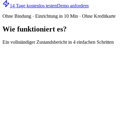
14 Tage kostenlos testen
Demo anfordern
Ohne Bindung · Einrichtung in 10 Min · Ohne Kreditkarte
Wie funktioniert es?
Ein vollständiger Zustandsbericht in 4 einfachen Schritten
1
Unterkunft einrichten
Fügen Sie Ihre Räume hinzu und definieren Sie die Kontrollpunkte,
die in jedem Bereich fotografiert werden sollen.
2
Übergabelink teilen
Senden Sie den Link an den Gast oder Mitarbeiter. Sie öffnen die
App direkt im Browser — keine Installation nötig.