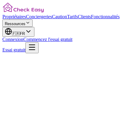
Propriétaires
Conciergeries
Caution
Tarifs
Clients
Fonctionnalités
Ressources
🇫🇷
FR
Connexion
Commencez l'essai gratuit
Essai gratuit
14 jours gratuits