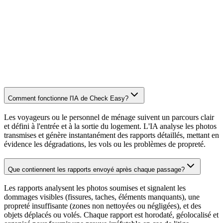
Dès 45€/an par logement
Soit moins de 4€/mois pour dormir tranquille
Activer Easy Cover
Voir les conditions générales
fréquentes
Comment fonctionne l'IA de Check Easy?
Les voyageurs ou le personnel de ménage suivent un parcours clair
et défini à l'entrée et à la sortie du logement. L'IA analyse les photos
transmises et génère instantanément des rapports détaillés, mettant en
évidence les dégradations, les vols ou les problèmes de propreté.
Que contiennent les rapports envoyé après chaque passage?
Les rapports analysent les photos soumises et signalent les
dommages visibles (fissures, taches, éléments manquants), une
propreté insuffisante (zones non nettoyées ou négligées), et des
objets déplacés ou volés. Chaque rapport est horodaté, géolocalisé et