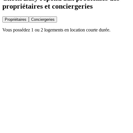
propriétaires et conciergeries
Propriétaires
Conciergeries
Vous possédez 1 ou 2 logements en location courte durée.
!
“
Je ne vois pas ce qui se passe après chaque séjour.
”
Check Easy
Vous recevez les photos à distance et notre IA vous dit tous les
problèmes en 2min.
!
“
Je pense constamment à mon logement (ménage, casse, oubli,
prochain voyageur).
”