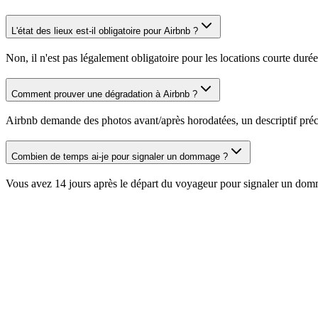
L'état des lieux est-il obligatoire pour Airbnb ?
Non, il n'est pas légalement obligatoire pour les locations courte dur
Comment prouver une dégradation à Airbnb ?
Airbnb demande des photos avant/après horodatées, un descriptif préc
Combien de temps ai-je pour signaler un dommage ?
Vous avez 14 jours après le départ du voyageur pour signaler un do
Conciergerie Airbnb
Solution complète pour conciergeries : gestion d'équipes, rapports clie
Pour les propriétaires