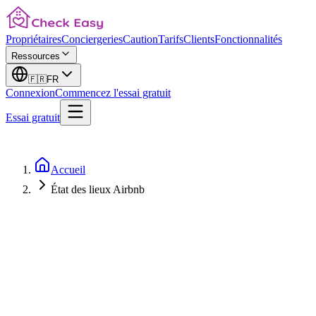
Propriétaires
Conciergeries
Caution
Tarifs
Clients
Fonctionnalités
Ressources
🇫🇷
FR
Connexion
Commencez l'essai gratuit
Essai gratuit
Accueil
État des lieux Airbnb